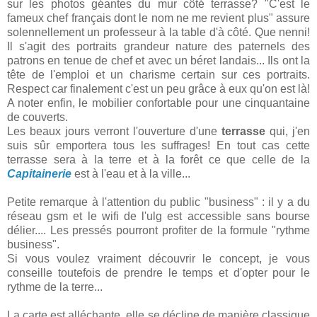
sur les photos géantes du mur côté terrasse? "C'est le
fameux chef français dont le nom ne me revient plus" assure
solennellement un professeur à la table d'à côté. Que nenni!
Il s'agit des portraits grandeur nature des paternels des
patrons en tenue de chef et avec un béret landais... Ils ont la
tête de l'emploi et un charisme certain sur ces portraits.
Respect car finalement c'est un peu grâce à eux qu'on est là!
A noter enfin, le mobilier confortable pour une cinquantaine
de couverts.
Les beaux jours verront l'ouverture d'une
terrasse
qui, j'en
suis sûr emportera tous les suffrages! En tout cas cette
terrasse sera à la terre et à la forêt ce que celle de la
Capitainerie
est à l'eau et à la ville...
Petite remarque à l'attention du public "business" : il y a du
réseau gsm et le wifi de l'ulg est accessible sans bourse
délier.... Les pressés pourront profiter de la formule "rythme
business".
Si vous voulez vraiment découvrir le concept, je vous
conseille toutefois de prendre le temps et d'opter pour le
rythme de la terre...
La carte est alléchante, elle se décline de manière classique