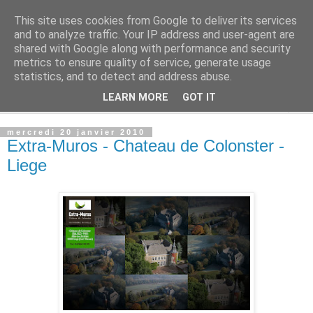
This site uses cookies from Google to deliver its services
Les bons plans de Riquet
and to analyze traffic. Your IP address and user-agent are
shared with Google along with performance and security
metrics to ensure quality of service, generate usage
Restaurants, terroir Bruxelles, Liège, Belgique, Italie etc...
statistics, and to detect and address abuse.
LEARN MORE
GOT IT
▼
mercredi 20 janvier 2010
Extra-Muros - Chateau de Colonster -
Liege